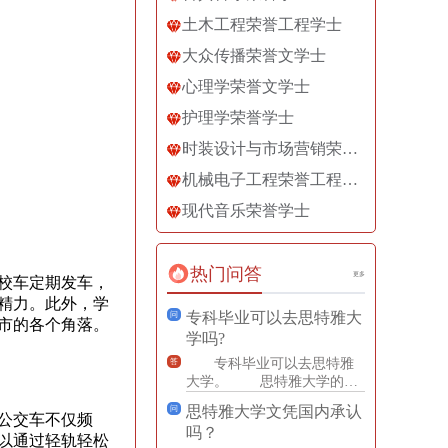
土木工程荣誉工程学士
大众传播荣誉文学士
心理学荣誉文学士
护理学荣誉学士
时装设计与市场营销荣誉文学士
机械电子工程荣誉工程学士
现代音乐荣誉学士
热门问答
更多
校车定期发车，
精力。此外，学
专科毕业可以去思特雅大
问
市的各个角落。
学吗?
专科毕业可以去思特雅
答
大学。 思特雅大学的申
请要求是申请者本科毕业获
思特雅大学文凭国内承认
问
得学士学位或者专科毕业且
公交车不仅频
吗？
有
以通过轻轨轻松