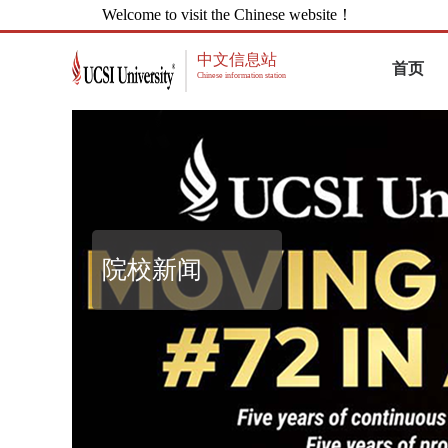
Welcome to visit the Chinese website！
中文信息站
首页
Chinese information station
院校新闻