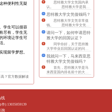
思特雅大学文凭国内承
答
这种便利性无疑
认。 思特雅大学是我国
教育部认可的马来西亚院校
思特雅大学文凭值钱吗？
问
之一，其颁发的文凭国内是
认
思特雅大学文凭非常值
答
钱。 思特雅大学文凭认
。学生可以很容
可度高，可以前往留服中心
有尽有，学生无
请问一下，如何申请思特
问
做认证，等同于国内双证硕
的环境让学生可
雅大学的回国认证？
士
活。
同学你好，关于思持雅
答
大学毕业后回国认证的问
实现留学梦想。
题，以下是给大家的建议。
我就问一下，马来西亚思
问
我们知道你们在完成学
特雅大学文凭值钱吗？
业后
首先，思特雅大学是马
答
来西亚国内排名前十的大学
不高？官方数据解读
之一。它被认为是一所在教
育、科研和国际化方面都非
常优
热线
合作):13035059139
咨询